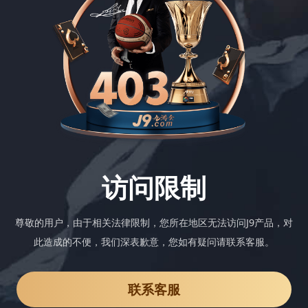
访问限制
尊敬的用户，由于相关法律限制，您所在地区无法访问J9产品，对
此造成的不便，我们深表歉意，您如有疑问请联系客服。
联系客服